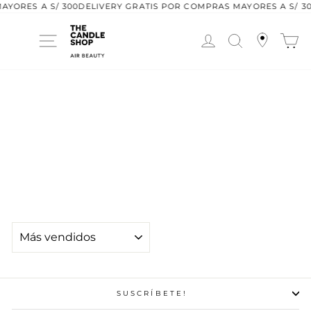
Ir
AYORES A S/ 300
DELIVERY GRATIS POR COMPRAS MAYORES A S/ 30
directamente
al
contenido
PORTAINCIENSO KOBE
ORDENAR
SUSCRÍBETE!